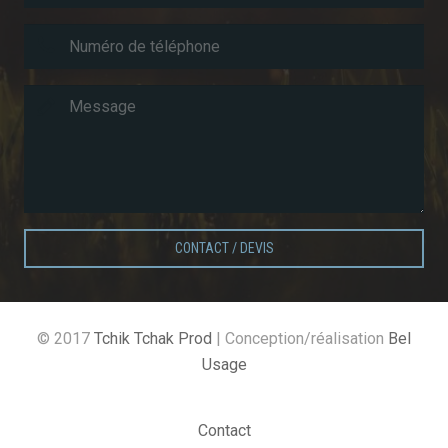
CONTACT / DEVIS
© 2017
Tchik Tchak Prod
| Conception/réalisation
Bel
Usage
Contact