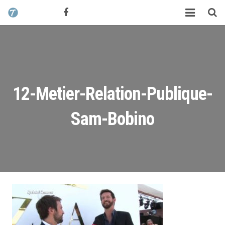
CONTACT / DEVIS
TCHIK TCHAK ?
SERVICES
WORK
12-Metier-Relation-Publique-
MAG
Sam-Bobino
ALEX HALIMI