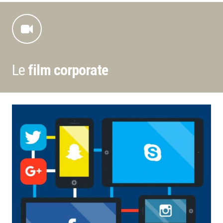
Le
film corporate