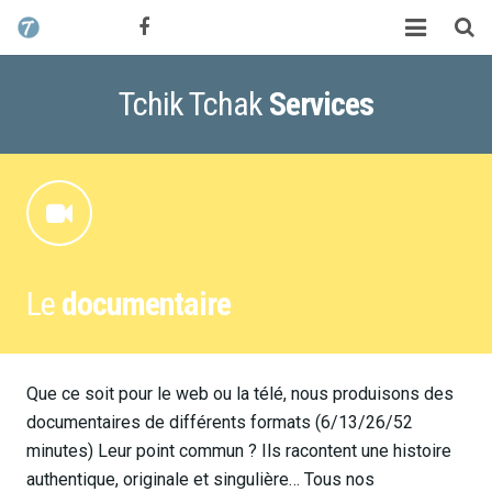
CONTACT / DEVIS
TCHIK TCHAK ?
Tchik Tchak
Services
SERVICES
WORK
MAG
Le
documentaire
ALEX HALIMI
Que ce soit pour le web ou la télé, nous produisons des
documentaires de différents formats (6/13/26/52
minutes) Leur point commun ? Ils racontent une histoire
authentique, originale et singulière… Tous nos