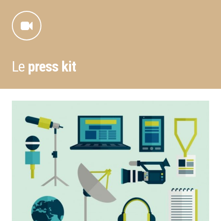
Le
press kit