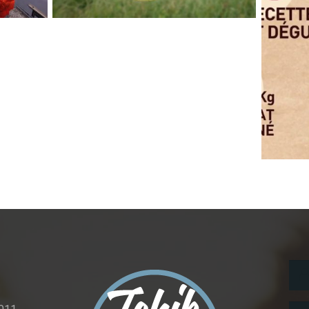
MEDEF x Tour de l’emploi x
Elephant at Work
Cô