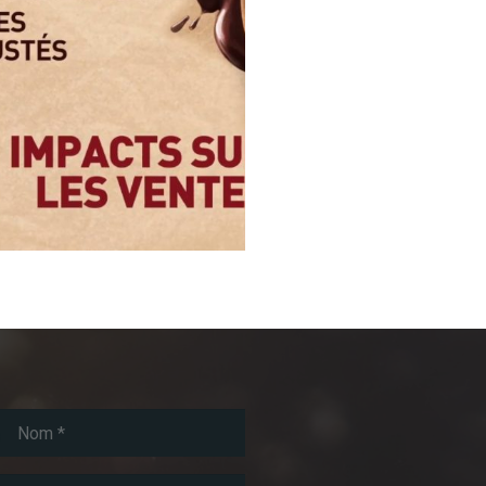
te d’Or x Optimark x Bela