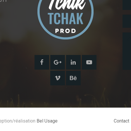
011
eption/réalisation
Bel Usage
Contact