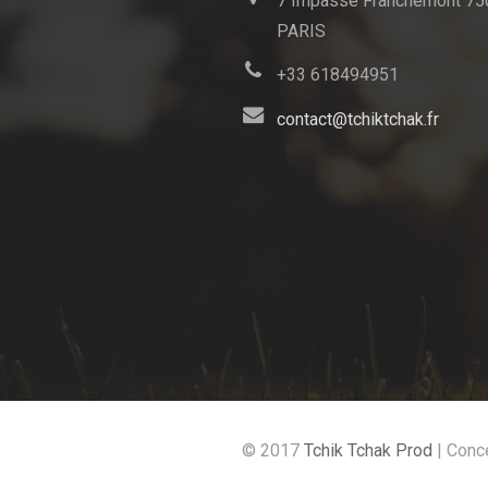
7 Impasse Franchemont 75
PARIS
+33 618494951
contact@tchiktchak.fr
© 2017
Tchik Tchak Prod
| Conc