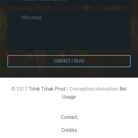
CONTACT / DEVIS
© 2017
Tchik Tchak Prod
| Conception/réalisation
Bel
Usage
Contact
Crédits