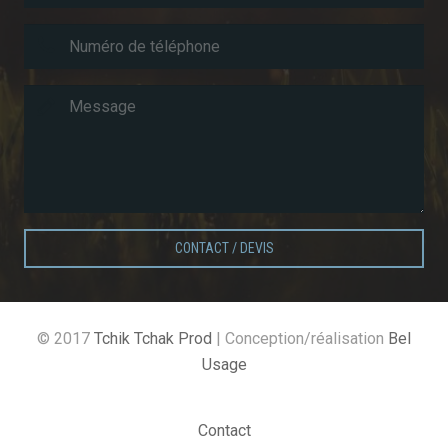
CONTACT / DEVIS
© 2017
Tchik Tchak Prod
| Conception/réalisation
Bel
Usage
Contact