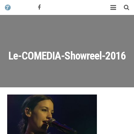
CONTACT / DEVIS
TCHIK TCHAK ?
SERVICES
WORK
Le-COMEDIA-Showreel-2016
MAG
ALEX HALIMI