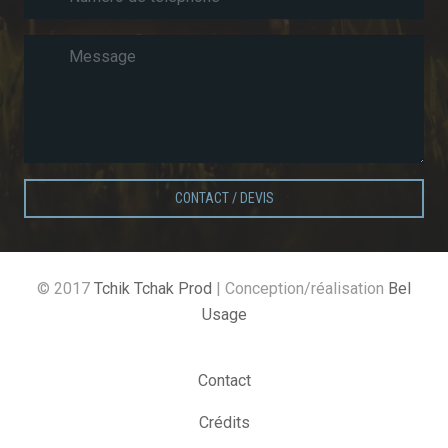
CONTACT / DEVIS
© 2017
Tchik Tchak Prod
| Conception/réalisation
Bel
Usage
Contact
Crédits