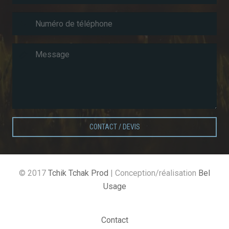
CONTACT / DEVIS
© 2017
Tchik Tchak Prod
| Conception/réalisation
Bel
Usage
Contact