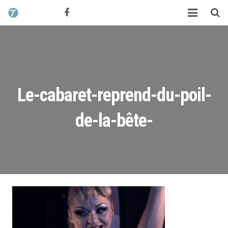
CONTACT / DEVIS
TCHIK TCHAK ?
SERVICES
WORK
Le-cabaret-reprend-du-poil-
MAG
de-la-bête-
ALEX HALIMI