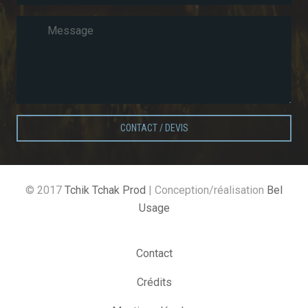
CONTACT / DEVIS
© 2017
Tchik Tchak Prod
| Conception/réalisation
Bel
Usage
Contact
Crédits