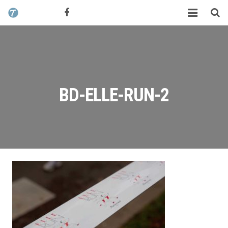
CONTACT / DEVIS
TCHIK TCHAK ?
SERVICES
WORK
BD-ELLE-RUN-2
MAG
ALEX HALIMI