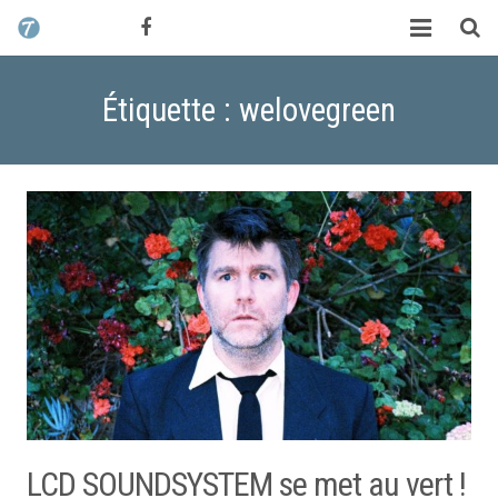
CONTACT / DEVIS
TCHIK TCHAK ?
Étiquette : welovegreen
SERVICES
WORK
MAG
ALEX HALIMI
LCD SOUNDSYSTEM se met au vert !