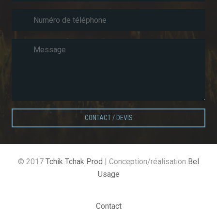
CONTACT / DEVIS
© 2017
Tchik Tchak Prod
| Conception/réalisation
Bel
Usage
Contact