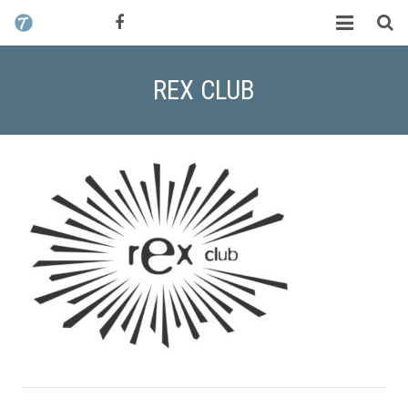
CONTACT / DEVIS
TCHIK TCHAK ?
REX CLUB
SERVICES
WORK
MAG
ALEX HALIMI