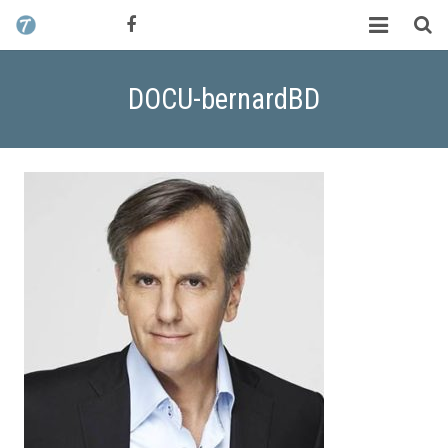
CONTACT / DEVIS
TCHIK TCHAK ?
DOCU-bernardBD
SERVICES
WORK
MAG
ALEX HALIMI