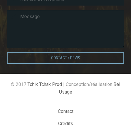
CONTACT / DEVIS
© 2017
Tchik Tchak Prod
| Conception/réalisation
Bel
Usage
Contact
Crédits