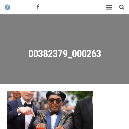
CONTACT / DEVIS
TCHIK TCHAK ?
SERVICES
WORK
00382379_000263
MAG
ALEX HALIMI