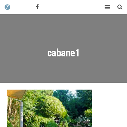
CONTACT / DEVIS
TCHIK TCHAK ?
SERVICES
WORK
cabane1
MAG
ALEX HALIMI