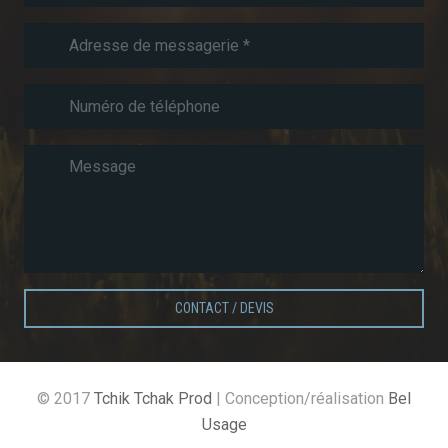
CONTACT / DEVIS
© 2017
Tchik Tchak Prod
| Conception/réalisation
Bel
Usage