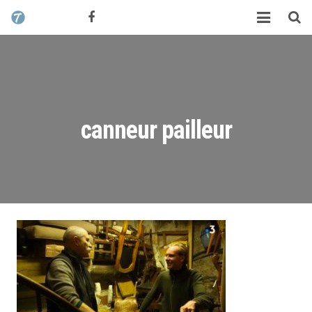
CONTACT / DEVIS
TCHIK TCHAK ?
SERVICES
WORK
canneur pailleur
MAG
ALEX HALIMI