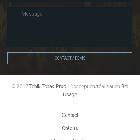
CONTACT / DEVIS
© 2017
Tchik Tchak Prod
| Conception/réalisation
Bel
Usage
Contact
Crédits