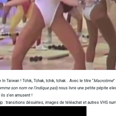
n Taïwan ! Tchik, Tchak, tchik, tchak… Avec le titre “
Macrotime
” 
omme son nom ne l’indique pas
) nous livre une petite pépite ele
 ils s’en amusent !
 clip : transitions désuètes, images de téléachat et autres VHS n