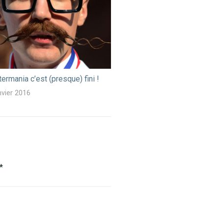
termania c’est (presque) fini !
nvier 2016
*