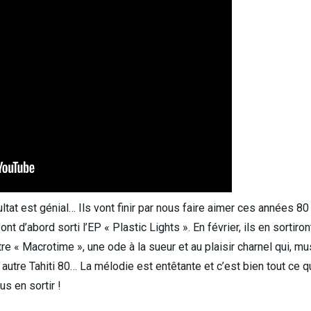
ltat est génial… Ils vont finir par nous faire aimer ces années 8
nt d’abord sorti l’EP « Plastic Lights ». En février, ils en sortiro
itre « Macrotime », une ode à la sueur et au plaisir charnel qui, m
utre Tahiti 80… La mélodie est entêtante et c’est bien tout ce 
us en sortir !