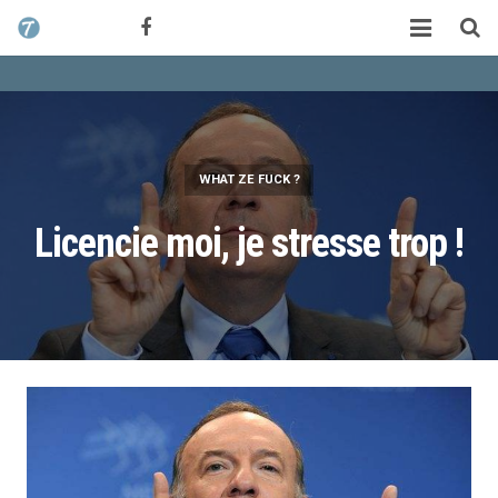
CONTACT / DEVIS
TCHIK TCHAK ?
SERVICES
WHAT ZE FUCK ?
WORK
Licencie moi, je stresse trop !
MAG
ALEX HALIMI