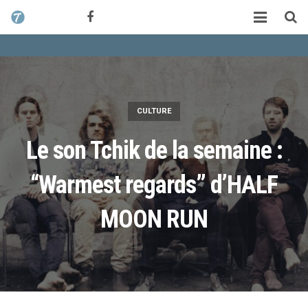
CONTACT / DEVIS
TCHIK TCHAK ?
SERVICES
CULTURE
WORK
Le son Tchik de la semaine :
MAG
“Warmest regards” d’HALF
ALEX HALIMI
MOON RUN