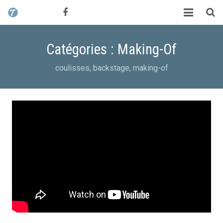
CONTACT / DEVIS
TCHIK TCHAK ?
Catégories : Making-Of
SERVICES
coulisses, backstage, making-of
WORK
MAG
ALEX HALIMI