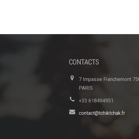
CONTACTS
7 Impasse Franchemont 75
PARIS
+33 618494951
contact@tchiktchak.fr