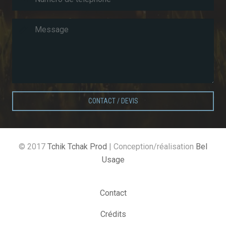
CONTACT / DEVIS
© 2017
Tchik Tchak Prod
| Conception/réalisation
Bel
Usage
Contact
Crédits