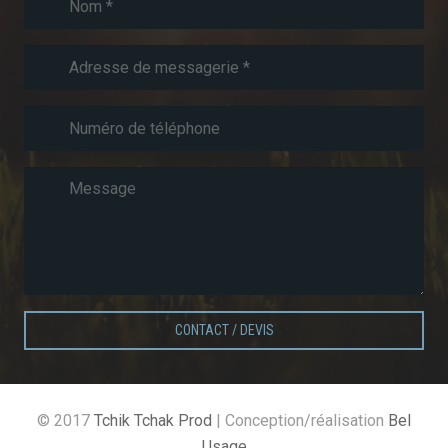
CONTACT / DEVIS
© 2017
Tchik Tchak Prod
| Conception/réalisation
Bel
Usage