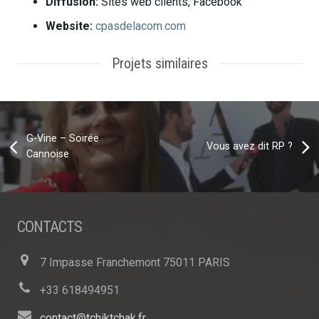
Diffusion:
Sites web clients, Facebook
Website:
cpasdelacom.com
Projets similaires
G-Vine – Soirée
Vous avez dit RP ?
Cannoise
CONTACTS
7 Impasse Franchemont 75011 PARIS
+33 618494951
contact@tchiktchak.fr