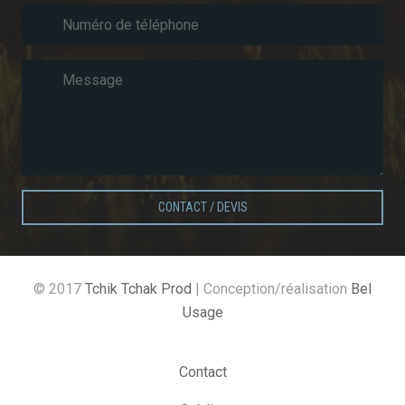
CONTACT / DEVIS
© 2017
Tchik Tchak Prod
| Conception/réalisation
Bel
Usage
Contact