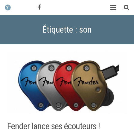
CONTACT / DEVIS
TCHIK TCHAK ?
Étiquette : son
SERVICES
WORK
MAG
ALEX HALIMI
Fender lance ses écouteurs !