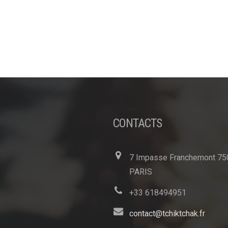
CONTACTS
7 Impasse Franchemont 75
PARIS
+33 618494951
contact@tchiktchak.fr