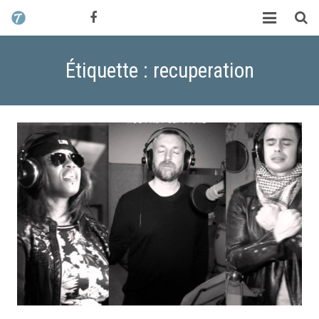
CONTACT / DEVIS
TCHIK TCHAK ?
Étiquette : recuperation
SERVICES
WORK
MAG
ALEX HALIMI