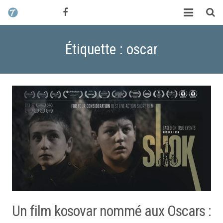
CONTACT / DEVIS
TCHIK TCHAK ?
Étiquette : oscar
SERVICES
WORK
MAG
ALEX HALIMI
Un film kosovar nommé aux Oscars :