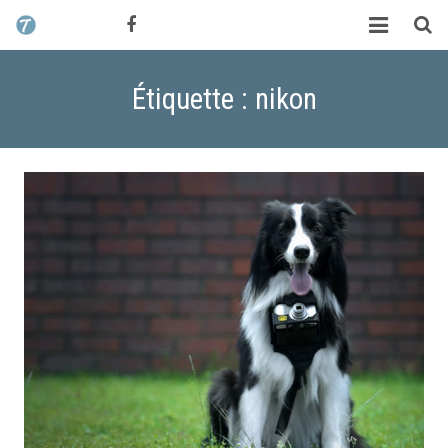
CONTACT / DEVIS
TCHIK TCHAK ?
Étiquette : nikon
SERVICES
WORK
MAG
ALEX HALIMI