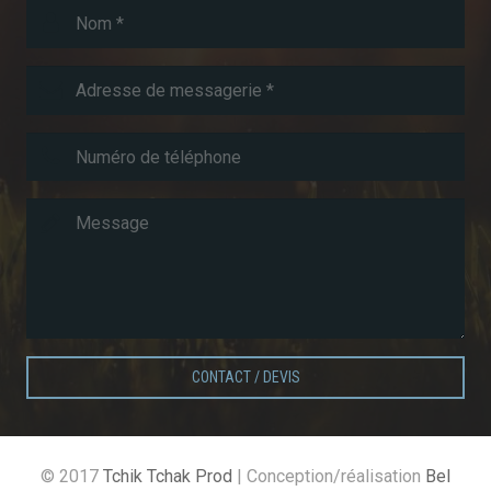
CONTACT / DEVIS
© 2017
Tchik Tchak Prod
| Conception/réalisation
Bel