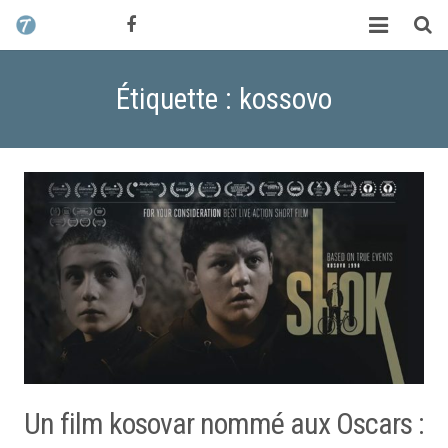
CONTACT / DEVIS
TCHIK TCHAK ?
Étiquette : kossovo
SERVICES
WORK
MAG
ALEX HALIMI
Un film kosovar nommé aux Oscars :