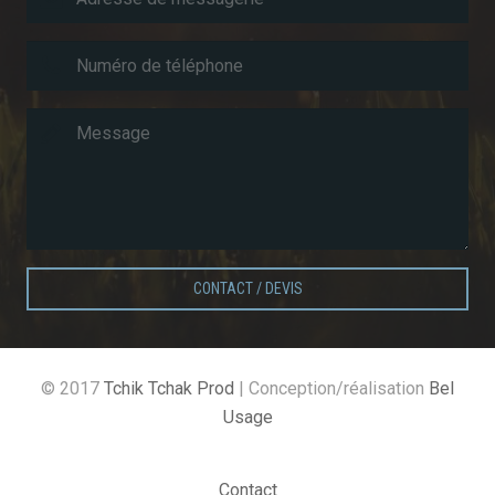
CONTACT / DEVIS
© 2017
Tchik Tchak Prod
| Conception/réalisation
Bel
Usage
Contact