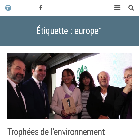
CONTACT / DEVIS
TCHIK TCHAK ?
Étiquette : europe1
SERVICES
WORK
MAG
ALEX HALIMI
Trophées de l’environnement