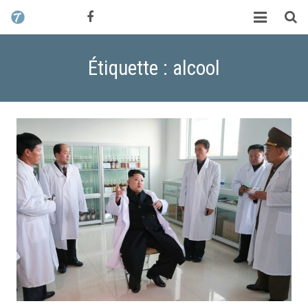
CONTACT / DEVIS
TCHIK TCHAK ?
Étiquette : alcool
SERVICES
WORK
MAG
ALEX HALIMI