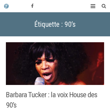
CONTACT / DEVIS
TCHIK TCHAK ?
Étiquette : 90’s
SERVICES
WORK
MAG
ALEX HALIMI
Barbara Tucker : la voix House des
90’s