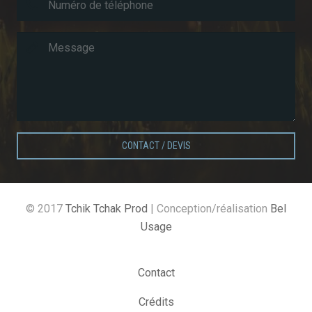
CONTACT / DEVIS
© 2017
Tchik Tchak Prod
| Conception/réalisation
Bel
Usage
Contact
Crédits